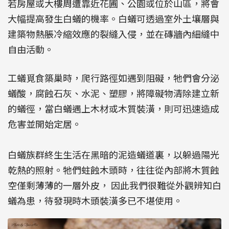
若房屋或大樓周遭靠近花圃、公園或位於山區，將會
大幅提高發生白蟻的機率。白蟻可透過室外土壤層與
建築物熱脹冷縮效應的裂縫入侵，並在磚牆內細縫中
自由活動。
工蟻覓食築巢時，爬行路徑如遇到阻礙，牠們會分泌
蟻酸，腐蝕石灰、水泥、塑膠，將障礙物清除建立新
的蟻徑，當白蟻遇上木材或木質裝潢，則可迅速造成
危害並開始定居。
白蟻族群終生生活在黑暗的泥造蟻道裏，以躲過陽光
乾熱的照射。牠們蛀蝕木頭時，往往從內部將木質蝕
空僅剩薄薄的一層外皮， 因此我們很難從外觀辨知白
蟻為患，待發現時木頭裝潢多已不堪使用。