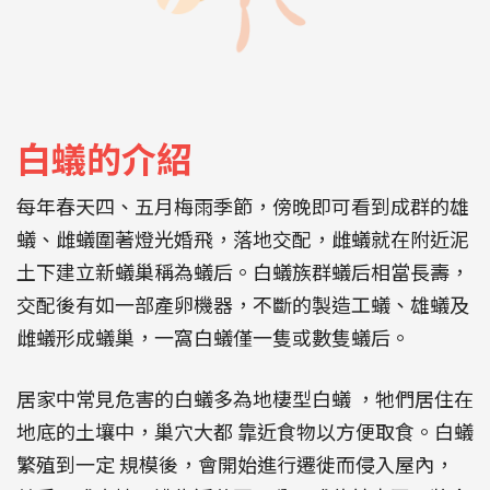
白蟻的介紹
每年春天四、五月梅雨季節，傍晚即可看到成群的雄
蟻、雌蟻圍著燈光婚飛，落地交配，雌蟻就在附近泥
土下建立新蟻巢稱為蟻后。白蟻族群蟻后相當長壽，
交配後有如一部產卵機器，不斷的製造工蟻、雄蟻及
雌蟻形成蟻巢，一窩白蟻僅一隻或數隻蟻后。
居家中常見危害的白蟻多為地棲型白蟻 ，牠們居住在
地底的土壤中，巢穴大都 靠近食物以方便取食。白蟻
繁殖到一定 規模後，會開始進行遷徙而侵入屋內，